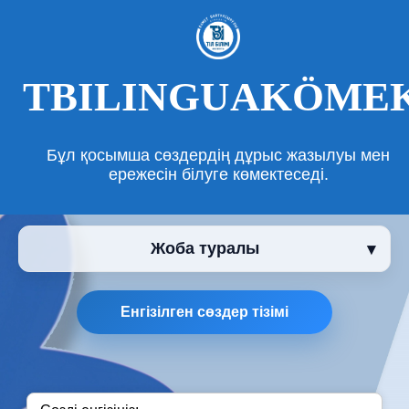
TBILINGUAKÖME
Бұл қосымша сөздердің дұрыс жазылуы мен
ережесін білуге көмектеседі.
Жоба туралы
Енгізілген сөздер тізімі