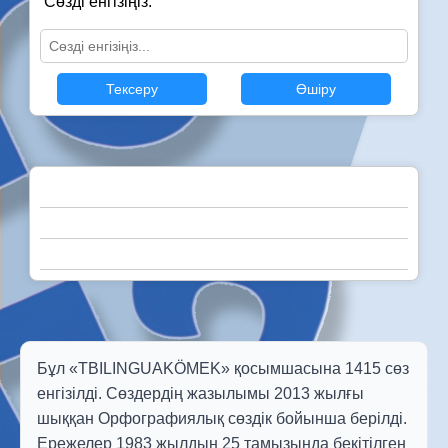
Сөзді енгізіңіз:
Тексеру
Өшіру
Бұл «TBILINGUAKÖMEK» қосымшасына 1415 сөз
енгізілді. Сөздердің жазылымы 2013 жылғы
шыққан Орфографиялық сөздік бойынша берілді.
Ережелер 1983 жылдың 25 тамызында бекітілген