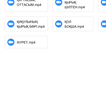
ҚЫРЫҚ
ОТТАСЫМ.mp4
ШІЛТЕН.mp4
ҚИҚУЛЫНЫҢ
ҚОЛ
ҚЫРЫҚ БӨРІ.mp4
БОҚША.mp4
ӘУРЕТ.mp4