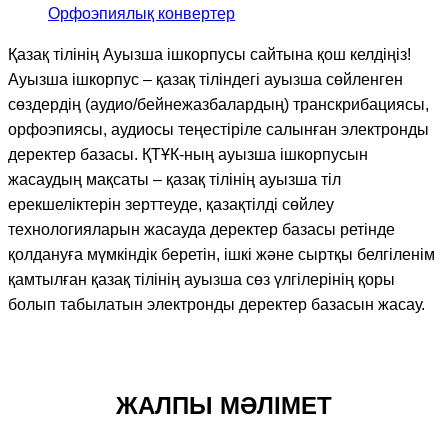
Орфоэпиялық конвертер
Қазақ тілінің Ауызша ішкорпусы сайтына қош келдіңіз!
Ауызша ішкорпус – қазақ тіліндегі ауызша сөйленген
сөздердің (аудио/бейнежазбалардың) транскрибациясы,
орфоэпиясы, аудиосы теңестіріле салынған электронды
деректер базасы. ҚТҰК-ның ауызша ішкорпусын
жасаудың мақсаты – қазақ тілінің ауызша тіл
ерекшеліктерін зерттеуде, қазақтілді сөйлеу
технологияларын жасауда деректер базасы ретінде
қолдануға мүмкіндік беретін, ішкі және сыртқы белгіленім
қамтылған қазақ тілінің ауызша сөз үлгілерінің қоры
болып табылатын электронды деректер базасын жасау.
ЖАЛПЫ МӘЛІМЕТ