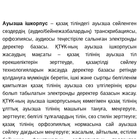
Ауызша ішкорпус
– қазақ тіліндегі ауызша сөйленген
сөздердің (аудио/бейнежазбалардың) транскрибациясы,
орфоэпиясы, аудиосы теңестіріле салынған электронды
деректер базасы. ҚТҰК-ның ауызша ішкорпусын
жасаудың мақсаты – қазақ тілінің ауызша тіл
ерекшеліктерін зерттеуде, қазақтілді сөйлеу
технологияларын жасауда деректер базасы ретінде
қолдануға мүмкіндік беретін, ішкі және сыртқы белгіленім
қамтылған қазақ тілінің ауызша сөз үлгілерінің қоры
болып табылатын электронды деректер базасын жасау.
ҚТҰК-ның ауызша ішкорпусының көмегімен қазақ тілінің
ұлттық ауызша тілінің машығын тануға, меңгеруге,
зерттеуге; белгілі тұлғалардың тілін, сөз стилін зерттеуге;
қазақ тілінің орфоэпиялық нормасына сай ауызша
сөйлеу дағдысын меңгеруге; жасалым, айтылым, естілім