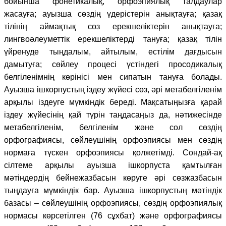
бойынша фонетикалық, орфоэпиялық талдаулар
жасауға; ауызша сөздің үдерістерін анықтауға; қазақ
тілінің аймақтық сөз ерекшеліктерін анықтауға;
лингвоәлеуметтік ерекшеліктерді тануға; қазақ тілін
үйренуде тыңдалым, айтылым, естілім дағдысын
дамытуға; сөйлеу процесі үстіндегі просодикалық
белгіленімнің көрінісі мен сипатын тануға болады.
Ауызша ішкорпустың іздеу жүйесі сөз, әрі метабелгіленім
арқылы іздеуге мүмкіндік береді. Мақсатыңызға қарай
іздеу жүйесінің қай түрін таңдасаңыз да, нәтижесінде
метабелгіленім, белгіленім және сол сөздің
орфографиясы, сөйлеушінің орфоэпиясы мен сөздің
нормаға түскен орфоэпиясы қолжетімді. Сондай-ақ
сілтеме арқылы ауызша ішкорпуста қамтылған
мәтіндердің бейнежазбасын көруге әрі сөзжазбасын
тыңдауға мүмкіндік бар. Ауызша ішкорпустың мәтіндік
базасы – сөйлеушінің орфоэпиясы, сөздің орфоэпиялық
нормасы көрсетілген (76 сұхбат) және орфографиясы