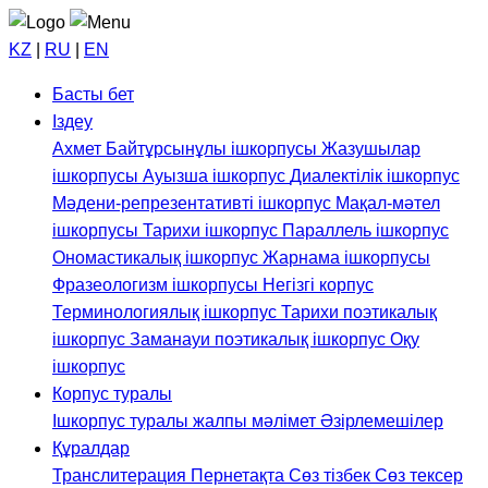
KZ
|
RU
|
EN
Басты бет
Іздеу
Ахмет Байтұрсынұлы ішкорпусы
Жазушылар
ішкорпусы
Ауызша ішкорпус
Диалектілік ішкорпус
Мәдени-репрезентативті ішкорпус
Мақал-мәтел
ішкорпусы
Тарихи ішкорпус
Параллель ішкорпус
Ономастикалық ішкорпус
Жарнама ішкорпусы
Фразеологизм ішкорпусы
Негізгі корпус
Терминологиялық ішкорпус
Тарихи поэтикалық
ішкорпус
Заманауи поэтикалық ішкорпус
Оқу
ішкорпус
Корпус туралы
Ішкорпус туралы жалпы мәлімет
Әзірлемешілер
Құралдар
Транслитерация
Пернетақта
Сөз тізбек
Сөз тексер