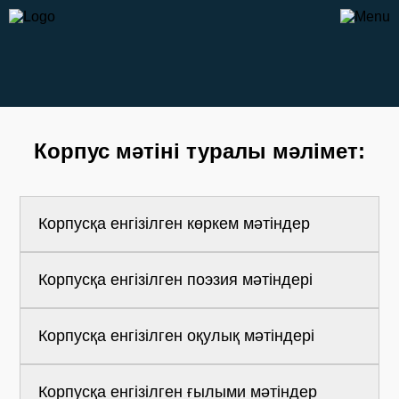
Корпус мәтіні туралы мәлімет:
Корпусқа енгізілген көркем мәтіндер
Корпусқа енгізілген поэзия мәтіндері
№
Авторы
Шығарманың атауы
1
М. Әуезов
Абай жолы,
Корпусқа енгізілген оқулық мәтіндері
Қорғансыздың күні,
№
Авторлар тізімі
Оқыған азамат, Кешкі
дөң басында, Қыр
1
Ж. Жабаев
суреттері, Сыбанның
Корпусқа енгізілген ғылыми мәтіндер
№
Материалдар тізімі