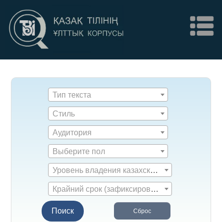
Тип текста
Стиль
Аудитория
Выберите пол
Уровень владения казахским языком
Крайний срок (зафиксированное время)
Поиск
Сброс