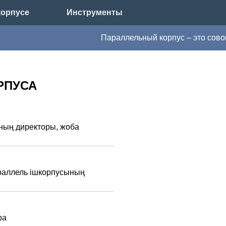
корпусе
Инструменты
Параллельный корпус – это совоку
РПУСА
ның директоры, жоба
раллель ішкорпусының
ра