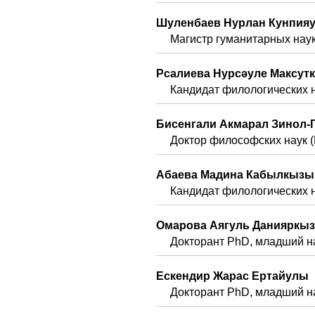
Шуленбаев Нурлан Кунпия
Магистр гуманитарных наук
Рсалиева Нурсәуле Максут
Кандидат филологических н
Бисенгали Акмарал Зинол
Доктор философских наук (
Абаева Мадина Кабылкызы
Кандидат филологических н
Омарова Аягуль Данияркы
Докторант PhD, младший н
Ескендир Жарас Ертайулы
Докторант PhD, младший на