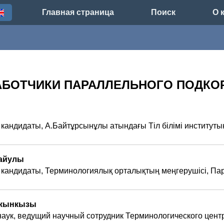
Главная страница
Поиск
О 
АБОТЧИКИ ПАРАЛЛЕЛЬНОГО ПОДКО
ы
андидаты, А.Байтұрсынұлы атындағы Тіл білімі институты
тайулы
андидаты, Терминологиялық орталықтың меңгерушісі, Па
акынкызы
аук, ведущий научный сотрудник Терминологического цент