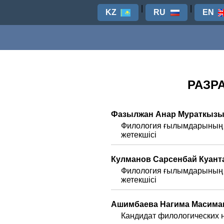
|
|
KZ
RU
EN
РАЗР
Фазылжан Анар Мураткыз
Филология ғылымдарының к
жетекшісі
Кулманов Сарсенбай Куан
Филология ғылымдарының к
жетекшісі
Ашимбаева Нагима Масим
Кандидат филологических н