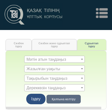
Сөзбен
Сөзбен және сұрыптап
Сұрыптап
іздеу
іздеу
іздеу
Мәтін атын таңдаңыз
Жазылған уақыты
Тақырыбын таңдаңыз
Дереккөзін таңдаңыз
Іздеу
Қалпына келтіру