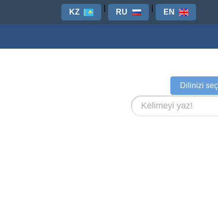
|
|
KZ
RU
EN
Dilinizi se