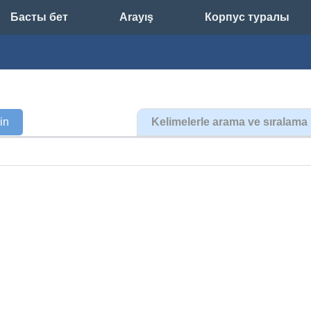
Басты бет
Arayış
Корпус туралы
çin
Kelimelerle arama ve sıralama