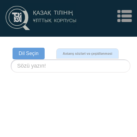
Dil Seçin
Axtarış sözləri və çeşidlənməsi